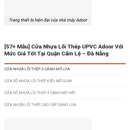
Trang thiết bị hiện đại của nhà máy Adoor
[57+ Mẫu] Cửa Nhựa Lõi Thép UPVC Adoor Với
Mức Giá Tốt Tại Quận Cẩm Lệ – Đà Nẵng
CỬA NHỰA LÕI THÉP 3 CÁNH MỞ LÙA
CỬA SỔ NHỰA LÕI THÉP KIỂU MỞ QUAY
CỬA SỔ NHỰA LÕI THÉP 4 CÁNH MỞ HẤT
CỬA NHỰA LÕI THÉP CAO CẤP DẠNG LÙA