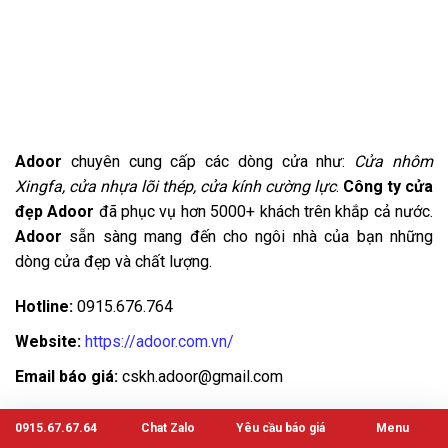
Adoor
chuyên cung cấp các dòng cửa như:
Cửa nhôm
Xingfa, cửa nhựa lõi thép, cửa kính cường lực
.
Công ty cửa
đẹp Adoor
đã phục vụ hơn 5000+ khách trên khắp cả nước.
Adoor
sẵn sàng mang đến cho ngôi nhà của bạn những
dòng cửa đẹp và chất lượng.
Hotline:
0915.676.764
Website:
https://adoor.com.vn/
Email báo giá:
cskh.adoor@gmail.com
———————–
0915.67.67.64
Chat Zalo
Yêu cầu báo giá
Menu