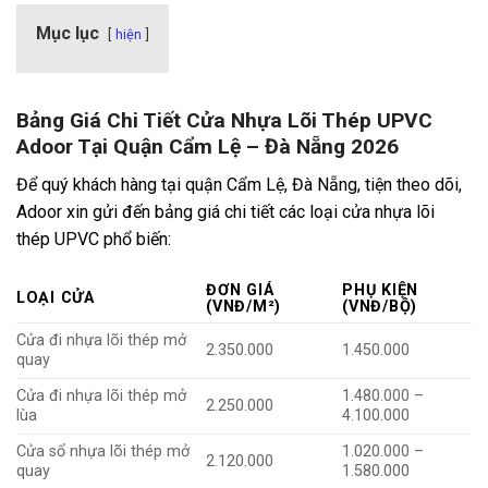
Mục lục
hiện
Bảng Giá Chi Tiết Cửa Nhựa Lõi Thép UPVC
Adoor Tại Quận Cẩm Lệ – Đà Nẵng 2026
Để quý khách hàng tại quận Cẩm Lệ, Đà Nẵng, tiện theo dõi,
Adoor xin gửi đến bảng giá chi tiết các loại cửa nhựa lõi
thép UPVC phổ biến:
ĐƠN GIÁ
PHỤ KIỆN
LOẠI CỬA
(VNĐ/M²)
(VNĐ/BỘ)
Cửa đi nhựa lõi thép mở
2.350.000
1.450.000
quay
Cửa đi nhựa lõi thép mở
1.480.000 –
2.250.000
lùa
4.100.000
Cửa sổ nhựa lõi thép mở
1.020.000 –
2.120.000
quay
1.580.000