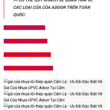
CÁC LOẠI CỬA CỦA ADOOR TRÊN TOÀN
QUỐC:
GIÁ CỬA NHÔM XINGFA
MẪU CỬA NHÔM XINGFA
GIÁ CỬA KÍNH CƯỜNG LỰC
MẪU CỬA KÍNH CƯỜNG LỰC