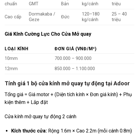
chuẩn
GMT
Bản
kg/cánh
triệu
Dormakaba /
120–180
25 – 40
Cao cấp
Đức
Geze
kg/cánh
triệu
Giá Kính Cường Lực Cho Cửa Mở quay
LOẠI KÍNH
ĐƠN GIÁ (VNĐ/M²)
10mm
700.000 – 900.000
12mm
850.000 – 1.100.000
Tính giá 1 bộ cửa kính mở quay tự động tại Adoor
Tổng giá = Giá motor + (Diện tích kính × Đơn giá kính) + Phụ
kiện thêm + Lắp đặt
Cửa kính mở quay tự động 2 cánh
Kích thước cửa:
Rộng 1.6m × Cao 2.2m (mỗi cánh 0.8m)