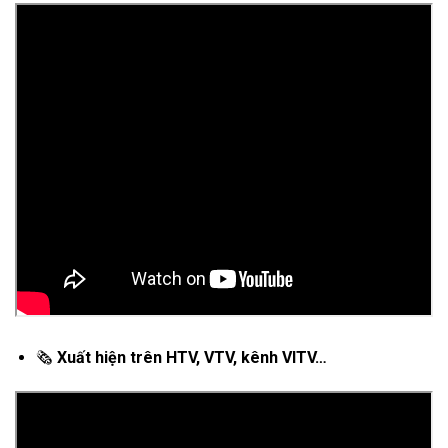
🗞
Xuất hiện trên HTV, VTV, kênh VITV…