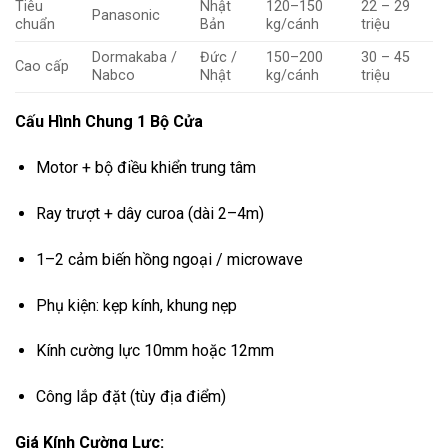
Tiêu
Nhật
120–150
22 – 29
Panasonic
chuẩn
Bản
kg/cánh
triệu
Dormakaba /
Đức /
150–200
30 – 45
Cao cấp
Nabco
Nhật
kg/cánh
triệu
Cấu Hình Chung 1 Bộ Cửa
Motor + bộ điều khiển trung tâm
Ray trượt + dây curoa (dài 2–4m)
1–2 cảm biến hồng ngoại / microwave
Phụ kiện: kẹp kính, khung nẹp
Kính cường lực 10mm hoặc 12mm
Công lắp đặt (tùy địa điểm)
Giá Kính Cường Lực: