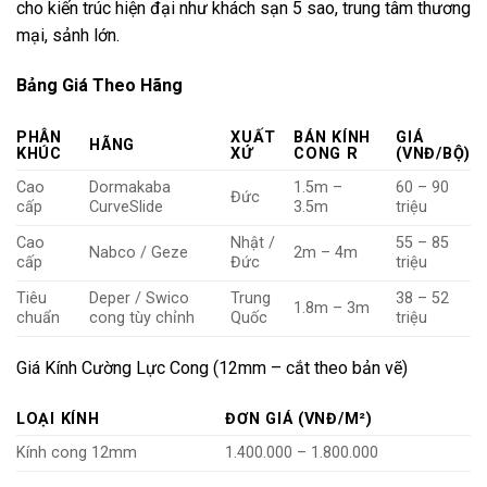
cho kiến trúc hiện đại như khách sạn 5 sao, trung tâm thương
mại, sảnh lớn.
Bảng Giá Theo Hãng
PHÂN
XUẤT
BÁN KÍNH
GIÁ
HÃNG
KHÚC
XỨ
CONG R
(VNĐ/BỘ)
Cao
Dormakaba
1.5m –
60 – 90
Đức
cấp
CurveSlide
3.5m
triệu
Cao
Nhật /
55 – 85
Nabco / Geze
2m – 4m
cấp
Đức
triệu
Tiêu
Deper / Swico
Trung
38 – 52
1.8m – 3m
chuẩn
cong tùy chỉnh
Quốc
triệu
Giá Kính Cường Lực Cong (12mm – cắt theo bản vẽ)
LOẠI KÍNH
ĐƠN GIÁ (VNĐ/M²)
Kính cong 12mm
1.400.000 – 1.800.000