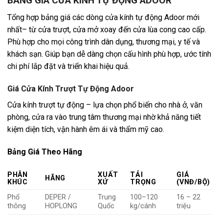
BẢNG GIÁ CỬA KÍNH TỰ ĐỘNG ADOOR
Tổng hợp bảng giá các dòng cửa kính tự động Adoor mới
nhất– từ cửa trượt, cửa mở xoay đến cửa lùa cong cao cấp.
Phù hợp cho mọi công trình dân dụng, thương mại, y tế và
khách sạn. Giúp bạn dễ dàng chọn cấu hình phù hợp, ước tính
chi phí lắp đặt và triển khai hiệu quả.
Giá Cửa Kính Trượt Tự Động Adoor
Cửa kính trượt tự động – lựa chọn phổ biến cho nhà ở, văn
phòng, cửa ra vào trung tâm thương mại nhờ khả năng tiết
kiệm diện tích, vận hành êm ái và thẩm mỹ cao.
Bảng Giá Theo Hãng
PHÂN
XUẤT
TẢI
GIÁ
HÃNG
KHÚC
XỨ
TRỌNG
(VNĐ/BỘ)
Phổ
DEPER /
Trung
100–120
16 – 22
thông
HOPLONG
Quốc
kg/cánh
triệu