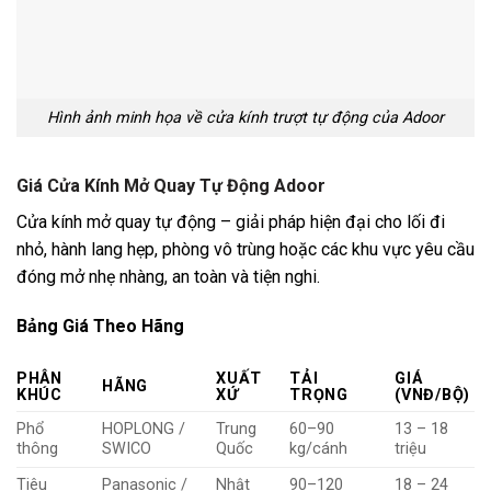
Hình ảnh minh họa về cửa kính trượt tự động của Adoor
Giá Cửa Kính Mở Quay Tự Động Adoor
Cửa kính mở quay tự động – giải pháp hiện đại cho lối đi
nhỏ, hành lang hẹp, phòng vô trùng hoặc các khu vực yêu cầu
đóng mở nhẹ nhàng, an toàn và tiện nghi.
Bảng Giá Theo Hãng
PHÂN
XUẤT
TẢI
GIÁ
HÃNG
KHÚC
XỨ
TRỌNG
(VNĐ/BỘ)
Phổ
HOPLONG /
Trung
60–90
13 – 18
thông
SWICO
Quốc
kg/cánh
triệu
Tiêu
Panasonic /
Nhật
90–120
18 – 24