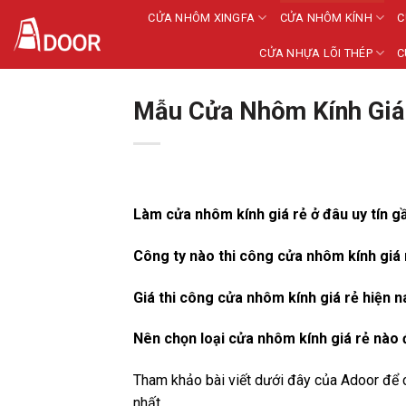
Bỏ
CỬA NHÔM XINGFA
CỬA NHÔM KÍNH
C
qua
CỬA NHỰA LÕI THÉP
C
nội
dung
Mẫu Cửa Nhôm Kính Giá
Làm cửa nhôm kính giá rẻ ở đâu uy tín g
Công ty nào thi công cửa nhôm kính giá
Giá thi công cửa nhôm kính giá rẻ hiện n
Nên chọn loại cửa nhôm kính giá rẻ nào đ
Tham khảo bài viết dưới đây của Adoor để c
nhất.