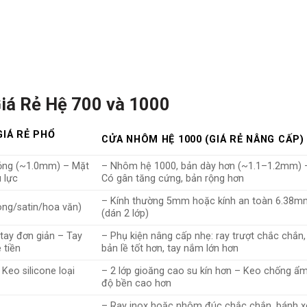
iá Rẻ Hệ 700 và 1000
GIÁ RẺ PHỔ
CỬA NHÔM HỆ 1000 (GIÁ RẺ NÂNG CẤP)
ỏng (~1.0mm) – Mặt
– Nhôm hệ 1000, bản dày hơn (~1.1–1.2mm) 
u lực
Có gân tăng cứng, bản rộng hơn
– Kính thường 5mm hoặc kính an toàn 6.38m
ong/satin/hoa văn)
(dán 2 lớp)
 tay đơn giản – Tay
– Phụ kiện nâng cấp nhẹ: ray trượt chắc chắn,
 tiền
bản lề tốt hơn, tay nắm lớn hơn
 Keo silicone loại
– 2 lớp gioăng cao su kín hơn – Keo chống ẩm
độ bền cao hơn
– Ray inox hoặc nhôm đúc chắc chắn, bánh x