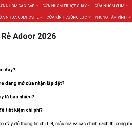
ỬA NHÔM CAO CẤP
CỬA NHÔM TRƯỢT QUAY
CỬA NHÔM SLIM
ỬA NHỰA COMPOSITE
CỬA KÍNH CƯỜNG LỰC
PHÒNG TẮM KÍNH
 Rẻ Adoor 2026
ần đây?
 rẻ đang mở cửa nhận lắp đặt?
ay là bao nhiêu?
ể tiết kiệm chi phí?
ó đầy đủ thông tin chi tiết, mẫu mã và các chính sách thi công m