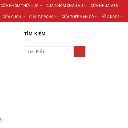
CỬA NHÔM THỦY LỰC
CỬA NHÔM CHÂU ÂU
CỬA NHỰA ABS
CỬA CUỐN
CỬA TỰ ĐỘNG
CỬA THÉP VÂN GỖ
VỀ ADOOR
TÌM KIẾM
ới