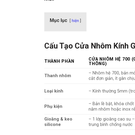
Mục lục
hiện
Cấu Tạo Cửa Nhôm Kính G
CỬA NHÔM HỆ 700 (
THÀNH PHẦN
THÔNG)
– Nhôm hệ 700, bản m
Thanh nhôm
cắt đơn giản, ít gân chị
Loại kính
– Kính thường 5mm (tr
– Bản lề bật, khóa chốt
Phụ kiện
nắm nhôm hoặc inox rẻ
Gioăng & keo
– 1 lớp gioăng cao su –
silicone
trung bình chống nước