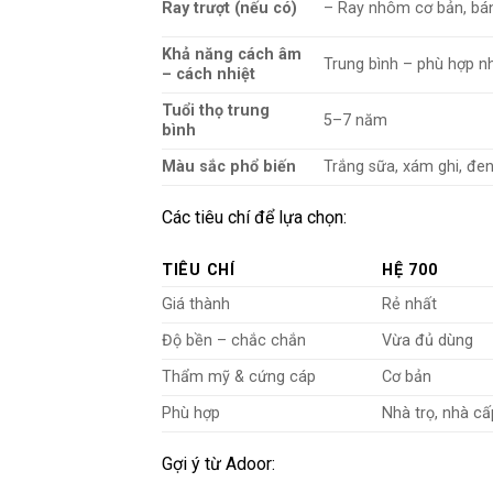
Ray trượt (nếu có)
– Ray nhôm cơ bản, bá
Khả năng cách âm
Trung bình – phù hợp n
– cách nhiệt
Tuổi thọ trung
5–7 năm
bình
Màu sắc phổ biến
Trắng sữa, xám ghi, đe
Các tiêu chí để lựa chọn:
TIÊU CHÍ
HỆ 700
Giá thành
Rẻ nhất
Độ bền – chắc chắn
Vừa đủ dùng
Thẩm mỹ & cứng cáp
Cơ bản
Phù hợp
Nhà trọ, nhà c
Gợi ý từ Adoor: