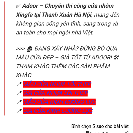
✅
Adoor – Chuyên thi công cửa nhôm
Xingfa tại Thanh Xuân Hà Nội
, mang đến
không gian sống yên tĩnh, sang trọng và
an toàn cho mọi ngôi nhà Việt.
>>> 🏠 ĐANG XÂY NHÀ? ĐỪNG BỎ QUA
MẪU CỬA ĐẸP – GIÁ TỐT TỪ ADOOR! 🛠️
THAM KHẢO THÊM CÁC SẢN PHẨM
KHÁC
📍
MẪU CỬA NHỰA LÕI THÉP
📍
GIÁ CỬA NHỰA LÕI THÉP
📍
MẪU CỬA KÍNH CƯỜNG LỰC
📍
GIÁ CỬA KÍNH CƯỜNG LỰC
Bình chọn 5 sao cho bài viết