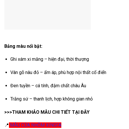
Bảng màu nổi bật:
Ghi xám xi măng – hiện đại, thời thượng
Vân gỗ nâu đỏ – ấm áp, phù hợp nội thất cổ điển
Đen tuyền – cá tính, đậm chất châu Âu
Trắng sứ – thanh lịch, hợp không gian nhỏ
>>>THAM KHẢO MẪU CHI TIẾT TẠI ĐÂY
📍
MẪU CỬA NHÔM XINGFA