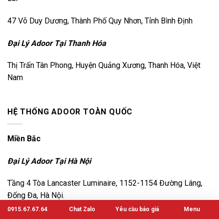
47 Võ Duy Dương, Thành Phố Quy Nhơn, Tỉnh Bình Định
Đại Lý Adoor Tại Thanh Hóa
Thị Trấn Tân Phong, Huyện Quảng Xương, Thanh Hóa, Việt
Nam
HỆ THỐNG ADOOR TOÀN QUỐC
Miền Bắc
Đại Lý Adoor Tại Hà Nội
Tầng 4 Tòa Lancaster Luminaire, 1152-1154 Đường Láng,
Đống Đa, Hà Nội.
0915.67.67.64
Chat Zalo
Yêu cầu báo giá
Menu
Thôn Đại Lan, Xã Duyên Hà, Huyện Thanh Trì, Thành Phố Hà