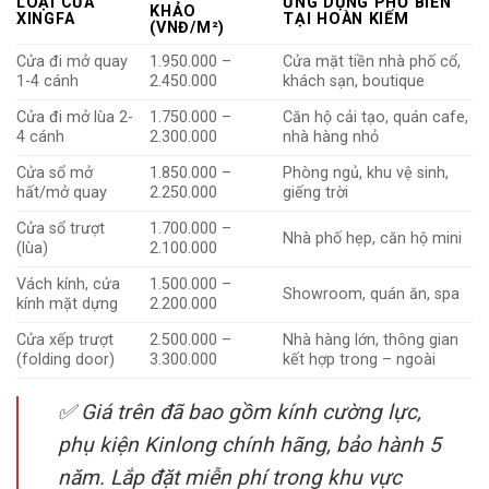
LOẠI CỬA
ỨNG DỤNG PHỔ BIẾN
KHẢO
XINGFA
TẠI HOÀN KIẾM
(VNĐ/M²)
Cửa đi mở quay
1.950.000 –
Cửa mặt tiền nhà phố cổ,
1-4 cánh
2.450.000
khách sạn, boutique
Cửa đi mở lùa 2-
1.750.000 –
Căn hộ cải tạo, quán cafe,
4 cánh
2.300.000
nhà hàng nhỏ
Cửa sổ mở
1.850.000 –
Phòng ngủ, khu vệ sinh,
hất/mở quay
2.250.000
giếng trời
Cửa sổ trượt
1.700.000 –
Nhà phố hẹp, căn hộ mini
(lùa)
2.100.000
Vách kính, cửa
1.500.000 –
Showroom, quán ăn, spa
kính mặt dựng
2.200.000
Cửa xếp trượt
2.500.000 –
Nhà hàng lớn, thông gian
(folding door)
3.300.000
kết hợp trong – ngoài
✅ Giá trên đã bao gồm kính cường lực,
phụ kiện Kinlong chính hãng, bảo hành 5
năm. Lắp đặt miễn phí trong khu vực