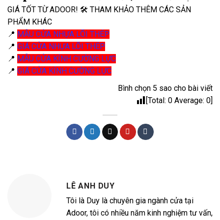
GIÁ TỐT TỪ ADOOR! 🛠️ THAM KHẢO THÊM CÁC SẢN
PHẨM KHÁC
📍
MẪU CỬA NHỰA LÕI THÉP
📍
GIÁ CỬA NHỰA LÕI THÉP
📍
MẪU CỬA KÍNH CƯỜNG LỰC
📍
GIÁ CỬA KÍNH CƯỜNG LỰC
Bình chọn 5 sao cho bài viết
[Total:
0
Average:
0
]
LÊ ANH DUY
Tôi là Duy là chuyên gia ngành cửa tại
Adoor, tôi có nhiều năm kinh nghiệm tư vấn,