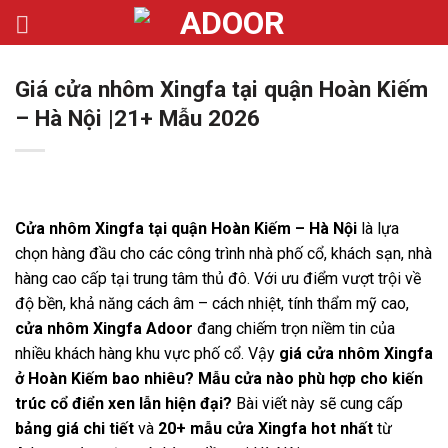
Bỏ
qua
nội
Giá cửa nhôm Xingfa tại quận Hoàn Kiếm
dung
– Hà Nội |21+ Mẫu 2026
Cửa nhôm Xingfa tại quận Hoàn Kiếm – Hà Nội
là lựa
chọn hàng đầu cho các công trình nhà phố cổ, khách sạn, nhà
hàng cao cấp tại trung tâm thủ đô. Với ưu điểm vượt trội về
độ bền, khả năng cách âm – cách nhiệt, tính thẩm mỹ cao,
cửa nhôm Xingfa Adoor
đang chiếm trọn niềm tin của
nhiều khách hàng khu vực phố cổ. Vậy
giá cửa nhôm Xingfa
ở Hoàn Kiếm bao nhiêu? Mẫu cửa nào phù hợp cho kiến
trúc cổ điển xen lẫn hiện đại?
Bài viết này sẽ cung cấp
bảng giá chi tiết
và
20+ mẫu cửa Xingfa hot nhất
từ