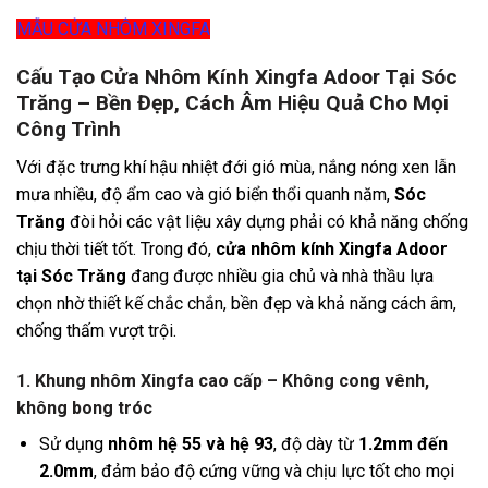
MẪU CỬA NHÔM XINGFA
Cấu Tạo Cửa Nhôm Kính Xingfa Adoor Tại Sóc
Trăng – Bền Đẹp, Cách Âm Hiệu Quả Cho Mọi
Công Trình
Với đặc trưng khí hậu nhiệt đới gió mùa, nắng nóng xen lẫn
mưa nhiều, độ ẩm cao và gió biển thổi quanh năm,
Sóc
Trăng
đòi hỏi các vật liệu xây dựng phải có khả năng chống
chịu thời tiết tốt. Trong đó,
cửa nhôm kính Xingfa Adoor
tại Sóc Trăng
đang được nhiều gia chủ và nhà thầu lựa
chọn nhờ thiết kế chắc chắn, bền đẹp và khả năng cách âm,
chống thấm vượt trội.
1. Khung nhôm Xingfa cao cấp – Không cong vênh,
không bong tróc
Sử dụng
nhôm hệ 55 và hệ 93
, độ dày từ
1.2mm đến
2.0mm
, đảm bảo độ cứng vững và chịu lực tốt cho mọi