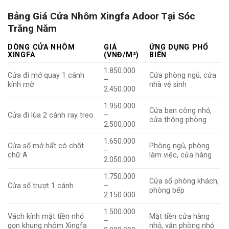
Bảng Giá Cửa Nhôm Xingfa Adoor Tại Sóc
Trăng Năm
DÒNG CỬA NHÔM
GIÁ
ỨNG DỤNG PHỔ
XINGFA
(VNĐ/M²)
BIẾN
1.850.000
Cửa đi mở quay 1 cánh
Cửa phòng ngủ, cửa
–
kính mờ
nhà vệ sinh
2.450.000
1.950.000
Cửa ban công nhỏ,
Cửa đi lùa 2 cánh ray treo
–
cửa thông phòng
2.500.000
1.650.000
Cửa sổ mở hất có chốt
Phòng ngủ, phòng
–
chữ A
làm việc, cửa hàng
2.050.000
1.750.000
Cửa sổ phòng khách,
Cửa sổ trượt 1 cánh
–
phòng bếp
2.150.000
1.500.000
Vách kính mặt tiền nhỏ
Mặt tiền cửa hàng
–
gọn khung nhôm Xingfa
nhỏ, văn phòng nhỏ