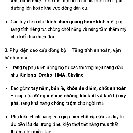
âm, cách nhiệt
, đặc biệt hữu ích cho nhà mặt tiền, gần
đường lớn hoặc khu vực đông dân cư.
Các tùy chọn như
kính phản quang hoặc kính mờ
giúp
tăng tính riêng tư, chống chói nắng và nâng tầm thẩm mỹ
cho kiến trúc hiện đại.
3. Phụ kiện cao cấp đồng bộ – Tăng tính an toàn, vận
hành êm ái
Trang bị phụ kiện đồng bộ từ các thương hiệu hàng đầu
như
Kinlong, Draho, HMA, Skyline
.
Bao gồm:
tay nắm, bản lề, khóa đa điểm, chốt an toàn
– giúp cửa
đóng mở nhẹ nhàng, kín khít và khó bị cạy
phá
, tăng khả năng
chống trộm
cho ngôi nhà.
Phụ kiện chính hãng còn giúp
hạn chế xệ cửa
và duy trì
độ bền lâu dài trong điều kiện thời tiết nắng mưa thất
thường tại miền Tây.