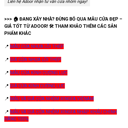
Liên hệ Adoor nhận tư vấn cửa nhôm ngay!
>>> 🏠 ĐANG XÂY NHÀ? ĐỪNG BỎ QUA MẪU CỬA ĐẸP –
GIÁ TỐT TỪ ADOOR! 🛠️ THAM KHẢO THÊM CÁC SẢN
PHẨM KHÁC
📍
MẪU CỬA NHỰA LÕI THÉP
📍
GIÁ CỬA NHỰA LÕI THÉP
📍
MẪU CỬA KÍNH CƯỜNG LỰC
📍
GIÁ CỬA KÍNH CƯỜNG LỰC
📍
MẪU VÀ GIÁ CỬA NHÔM XINGFA VIỆNAM
📍
MẪU VÀ GIÁ CỬA NHÔM XINGFA NHẬP KHẨU CHÍNH
HÃNG 100%