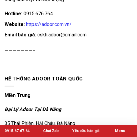
Hotline:
0915.676.764
Website:
https://adoor.com.vn/
Email báo giá:
cskh.adoor@gmail.com
———————–
HỆ THỐNG ADOOR TOÀN QUỐC
Miền Trung
Đại Lý Adoor Tại Đà Nẵng
35 Thái Phiên, Hải Châu, Đà Nẵng
0915.67.67.64
Chat Zalo
Yêu cầu báo giá
Menu