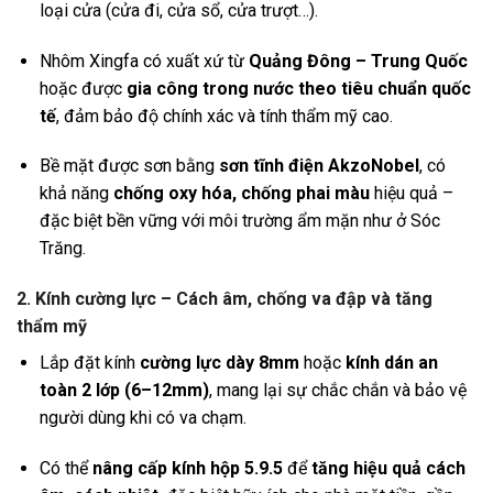
loại cửa (cửa đi, cửa sổ, cửa trượt…).
Nhôm Xingfa có xuất xứ từ
Quảng Đông – Trung Quốc
hoặc được
gia công trong nước theo tiêu chuẩn quốc
tế
, đảm bảo độ chính xác và tính thẩm mỹ cao.
Bề mặt được sơn bằng
sơn tĩnh điện AkzoNobel
, có
khả năng
chống oxy hóa, chống phai màu
hiệu quả –
đặc biệt bền vững với môi trường ẩm mặn như ở Sóc
Trăng.
2. Kính cường lực – Cách âm, chống va đập và tăng
thẩm mỹ
Lắp đặt kính
cường lực dày 8mm
hoặc
kính dán an
toàn 2 lớp (6–12mm)
, mang lại sự chắc chắn và bảo vệ
người dùng khi có va chạm.
Có thể
nâng cấp kính hộp 5.9.5
để
tăng hiệu quả cách