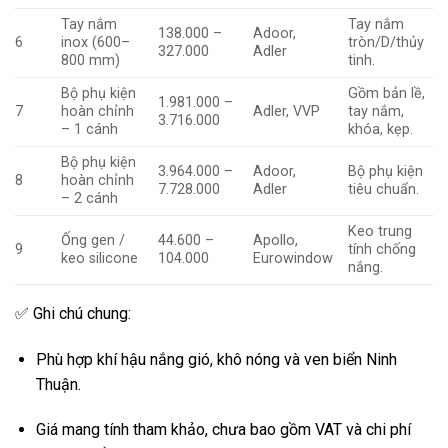
Tay nắm
Tay nắm
138.000 –
Adoor,
6
inox (600–
tròn/D/thủy
327.000
Adler
800 mm)
tinh.
Bộ phụ kiện
Gồm bản lề,
1.981.000 –
7
hoàn chỉnh
Adler, VVP
tay nắm,
3.716.000
– 1 cánh
khóa, kẹp.
Bộ phụ kiện
3.964.000 –
Adoor,
Bộ phụ kiện
8
hoàn chỉnh
7.728.000
Adler
tiêu chuẩn.
– 2 cánh
Keo trung
Ống gen /
44.600 –
Apollo,
9
tính chống
keo silicone
104.000
Eurowindow
nắng.
✅ Ghi chú chung:
Phù hợp khí hậu nắng gió, khô nóng và ven biển Ninh
Thuận.
Giá mang tính tham khảo, chưa bao gồm VAT và chi phí