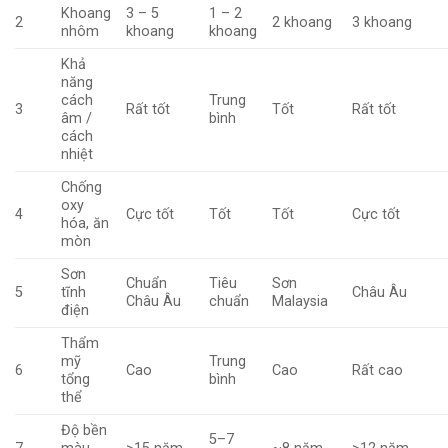
Khoang
3 – 5
1 – 2
2
2 khoang
3 khoang
nhôm
khoang
khoang
Khả
năng
cách
Trung
3
Rất tốt
Tốt
Rất tốt
âm /
bình
cách
nhiệt
Chống
oxy
4
Cực tốt
Tốt
Tốt
Cực tốt
hóa, ăn
mòn
Sơn
Chuẩn
Tiêu
Sơn
5
tĩnh
Châu Âu
Châu Âu
chuẩn
Malaysia
điện
Thẩm
mỹ
Trung
6
Cao
Cao
Rất cao
tổng
bình
thể
Độ bền
5–7