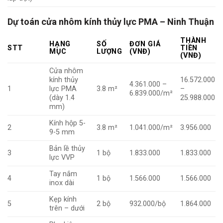
Dự toán cửa nhôm kính thủy lực PMA – Ninh Thuận
THÀNH
HẠNG
SỐ
ĐƠN GIÁ
STT
TIỀN
MỤC
LƯỢNG
(VNĐ)
(VNĐ)
Cửa nhôm
kính thủy
16.572.000
4.361.000 –
1
lực PMA
3.8 m²
–
6.839.000/m²
(dày 1.4
25.988.000
mm)
Kính hộp 5-
2
3.8 m²
1.041.000/m²
3.956.000
9-5 mm
Bản lề thủy
3
1 bộ
1.833.000
1.833.000
lực VVP
Tay nắm
4
1 bộ
1.566.000
1.566.000
inox dài
Kẹp kính
5
2 bộ
932.000/bộ
1.864.000
trên – dưới