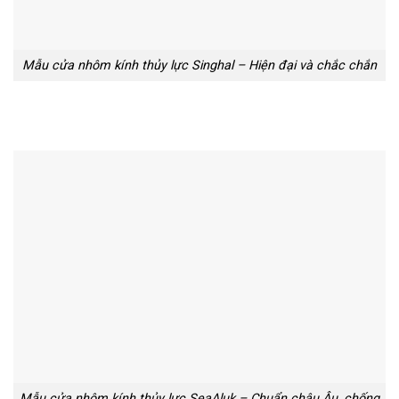
Mẫu cửa nhôm kính thủy lực Singhal – Hiện đại và chắc chắn
Mẫu cửa nhôm kính thủy lực SeaAluk – Chuẩn châu Âu, chống