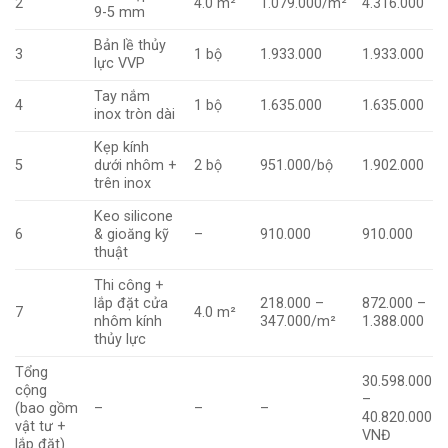
2
4.0 m²
1.079.000/m²
4.316.000
9-5 mm
Bản lề thủy
3
1 bộ
1.933.000
1.933.000
lực VVP
Tay nắm
4
1 bộ
1.635.000
1.635.000
inox tròn dài
Kẹp kính
5
dưới nhôm +
2 bộ
951.000/bộ
1.902.000
trên inox
Keo silicone
6
& gioăng kỹ
–
910.000
910.000
thuật
Thi công +
lắp đặt cửa
218.000 –
872.000 –
7
4.0 m²
nhôm kính
347.000/m²
1.388.000
thủy lực
Tổng
30.598.000
cộng
–
(bao gồm
–
–
–
40.820.000
vật tư +
VNĐ
lắp đặt)