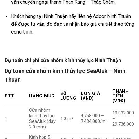
vận chuyển ngoại thành Phan Rang – Tháp Chàm.
Khách hàng tại Ninh Thuận hãy liên hệ Adoor Ninh Thuận
để được tư vấn, đo đạc và nhận báo giá chi tiết theo từng
công trình.
Dự toán chi phí cửa nhôm kính thủy lực Ninh Thuận
Dự toán cửa nhôm kính thủy lực SeaAluk – Ninh
Thuận
THÀNH
SỐ
ĐƠN GIÁ
STT
HẠNG MỤC
TIỀN
LƯỢNG
(VNĐ)
(VNĐ)
Cửa nhôm
19.032.000
kính thủy lực
4.758.000 –
1
4.0 m²
–
SeaAluk (dày
7.434.000/m²
29.736.000
2.0 mm)
Kính hộp 5-