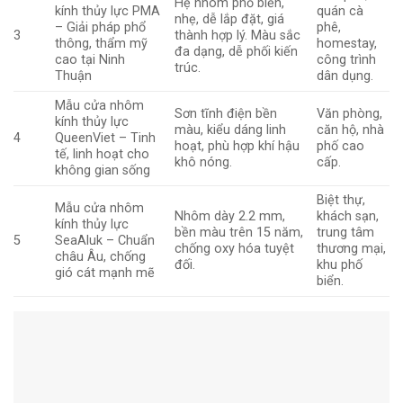
Hệ nhôm phổ biến,
kính thủy lực PMA
quán cà
nhẹ, dễ lắp đặt, giá
– Giải pháp phổ
phê,
3
thành hợp lý. Màu sắc
thông, thẩm mỹ
homestay,
đa dạng, dễ phối kiến
cao tại Ninh
công trình
trúc.
Thuận
dân dụng.
Mẫu cửa nhôm
Sơn tĩnh điện bền
Văn phòng,
kính thủy lực
màu, kiểu dáng linh
căn hộ, nhà
4
QueenViet – Tinh
hoạt, phù hợp khí hậu
phố cao
tế, linh hoạt cho
khô nóng.
cấp.
không gian sống
Biệt thự,
Mẫu cửa nhôm
Nhôm dày 2.2 mm,
khách sạn,
kính thủy lực
bền màu trên 15 năm,
trung tâm
5
SeaAluk – Chuẩn
chống oxy hóa tuyệt
thương mại,
châu Âu, chống
đối.
khu phố
gió cát mạnh mẽ
biển.