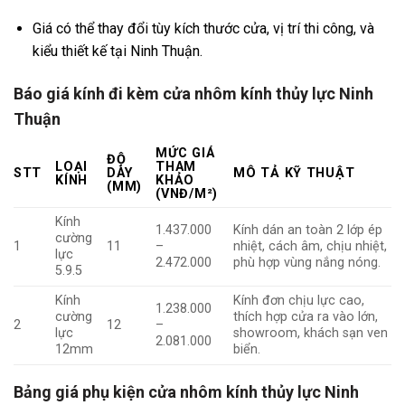
Giá có thể thay đổi tùy kích thước cửa, vị trí thi công, và
kiểu thiết kế tại Ninh Thuận.
Báo giá kính đi kèm cửa nhôm kính thủy lực Ninh
Thuận
MỨC GIÁ
ĐỘ
LOẠI
THAM
STT
DÀY
MÔ TẢ KỸ THUẬT
KÍNH
KHẢO
(MM)
(VNĐ/M²)
Kính
1.437.000
Kính dán an toàn 2 lớp ép
cường
1
11
–
nhiệt, cách âm, chịu nhiệt,
lực
2.472.000
phù hợp vùng nắng nóng.
5.9.5
Kính
Kính đơn chịu lực cao,
1.238.000
cường
thích hợp cửa ra vào lớn,
2
12
–
lực
showroom, khách sạn ven
2.081.000
12mm
biển.
Bảng giá phụ kiện cửa nhôm kính thủy lực Ninh