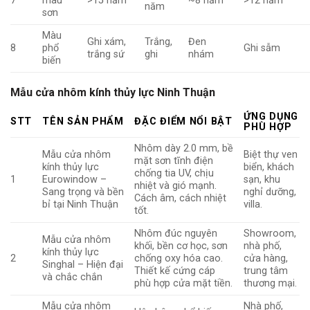
7
màu
>15 năm
~8 năm
>12 năm
năm
sơn
Màu
Ghi xám,
Trắng,
Đen
8
phổ
Ghi sẫm
trắng sứ
ghi
nhám
biến
Mẫu cửa nhôm kính thủy lực Ninh Thuận
ỨNG DỤNG
STT
TÊN SẢN PHẨM
ĐẶC ĐIỂM NỔI BẬT
PHÙ HỢP
Nhôm dày 2.0 mm, bề
Mẫu cửa nhôm
Biệt thự ven
mặt sơn tĩnh điện
kính thủy lực
biển, khách
chống tia UV, chịu
1
Eurowindow –
sạn, khu
nhiệt và gió mạnh.
Sang trọng và bền
nghỉ dưỡng,
Cách âm, cách nhiệt
bỉ tại Ninh Thuận
villa.
tốt.
Nhôm đúc nguyên
Showroom,
Mẫu cửa nhôm
khối, bền cơ học, sơn
nhà phố,
kính thủy lực
2
chống oxy hóa cao.
cửa hàng,
Singhal – Hiện đại
Thiết kế cứng cáp
trung tâm
và chắc chắn
phù hợp cửa mặt tiền.
thương mại.
Mẫu cửa nhôm
Nhà phố,