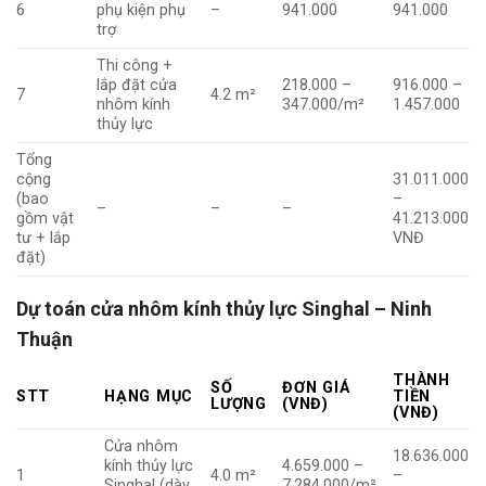
6
phụ kiện phụ
–
941.000
941.000
trợ
Thi công +
lắp đặt cửa
218.000 –
916.000 –
7
4.2 m²
nhôm kính
347.000/m²
1.457.000
thủy lực
Tổng
cộng
31.011.000
(bao
–
–
–
–
gồm vật
41.213.000
tư + lắp
VNĐ
đặt)
Dự toán cửa nhôm kính thủy lực Singhal – Ninh
Thuận
THÀNH
SỐ
ĐƠN GIÁ
STT
HẠNG MỤC
TIỀN
LƯỢNG
(VNĐ)
(VNĐ)
Cửa nhôm
18.636.000
kính thủy lực
4.659.000 –
1
4.0 m²
–
Singhal (dày
7.284.000/m²