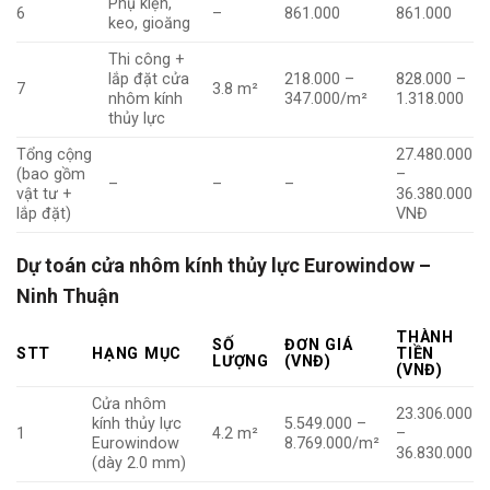
Phụ kiện,
6
–
861.000
861.000
keo, gioăng
Thi công +
lắp đặt cửa
218.000 –
828.000 –
7
3.8 m²
nhôm kính
347.000/m²
1.318.000
thủy lực
Tổng cộng
27.480.000
(bao gồm
–
–
–
–
vật tư +
36.380.000
lắp đặt)
VNĐ
Dự toán cửa nhôm kính thủy lực Eurowindow –
Ninh Thuận
THÀNH
SỐ
ĐƠN GIÁ
STT
HẠNG MỤC
TIỀN
LƯỢNG
(VNĐ)
(VNĐ)
Cửa nhôm
23.306.000
kính thủy lực
5.549.000 –
1
4.2 m²
–
Eurowindow
8.769.000/m²
36.830.000
(dày 2.0 mm)