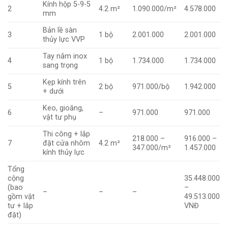
Kính hộp 5-9-5
2
4.2 m²
1.090.000/m²
4.578.000
mm
Bản lề sàn
3
1 bộ
2.001.000
2.001.000
thủy lực VVP
Tay nắm inox
4
1 bộ
1.734.000
1.734.000
sang trọng
Kẹp kính trên
5
2 bộ
971.000/bộ
1.942.000
+ dưới
Keo, gioăng,
6
–
971.000
971.000
vật tư phụ
Thi công + lắp
218.000 –
916.000 –
7
đặt cửa nhôm
4.2 m²
347.000/m²
1.457.000
kính thủy lực
Tổng
cộng
35.448.000
(bao
–
–
–
–
gồm vật
49.513.000
tư + lắp
VNĐ
đặt)