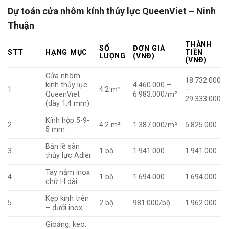
Dự toán cửa nhôm kính thủy lực QueenViet – Ninh
Thuận
THÀNH
SỐ
ĐƠN GIÁ
STT
HẠNG MỤC
TIỀN
LƯỢNG
(VNĐ)
(VNĐ)
Cửa nhôm
18.732.000
kính thủy lực
4.460.000 –
1
4.2 m²
–
QueenViet
6.983.000/m²
29.333.000
(dày 1.4 mm)
Kính hộp 5-9-
2
4.2 m²
1.387.000/m²
5.825.000
5 mm
Bản lề sàn
3
1 bộ
1.941.000
1.941.000
thủy lực Adler
Tay nắm inox
4
1 bộ
1.694.000
1.694.000
chữ H dài
Kẹp kính trên
5
2 bộ
981.000/bộ
1.962.000
– dưới inox
Gioăng, keo,