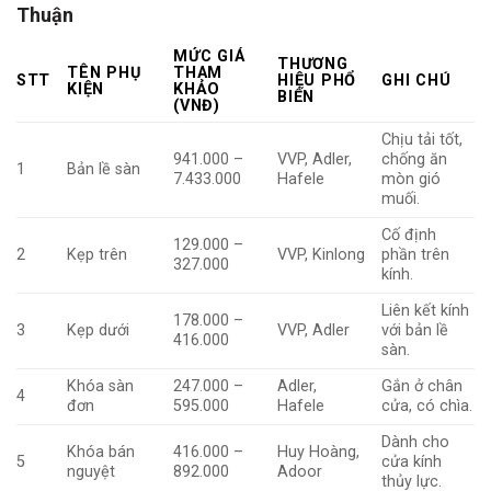
Thuận
MỨC GIÁ
THƯƠNG
TÊN PHỤ
THAM
STT
HIỆU PHỔ
GHI CHÚ
KIỆN
KHẢO
BIẾN
(VNĐ)
Chịu tải tốt,
941.000 –
VVP, Adler,
chống ăn
1
Bản lề sàn
7.433.000
Hafele
mòn gió
muối.
Cố định
129.000 –
2
Kẹp trên
VVP, Kinlong
phần trên
327.000
kính.
Liên kết kính
178.000 –
3
Kẹp dưới
VVP, Adler
với bản lề
416.000
sàn.
Khóa sàn
247.000 –
Adler,
Gắn ở chân
4
đơn
595.000
Hafele
cửa, có chìa.
Dành cho
Khóa bán
416.000 –
Huy Hoàng,
5
cửa kính
nguyệt
892.000
Adoor
thủy lực.