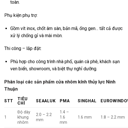
toàn.
Phụ kiện phụ trợ:
Gồm vít inox, chốt âm sàn, bản mã, ống gen… tất cả được
xử lý chống gỉ và mài mòn.
Thi công – lắp đặt:
Phù hợp cho công trình nhà phố, quán cà phê, khách sạn
ven biển, showroom, và biệt thự nghỉ dưỡng.
Phân loại các sản phẩm cửa nhôm kính thủy lực Ninh
Thuận
TIÊU
STT
SEAALUK
PMA
SINGHAL
EUROWINDO
CHÍ
Độ dày
1.4 –
2.0 – 2.2
1
khung
1.6
1.6 mm
1.8 – 2.2 mm
mm
nhôm
mm