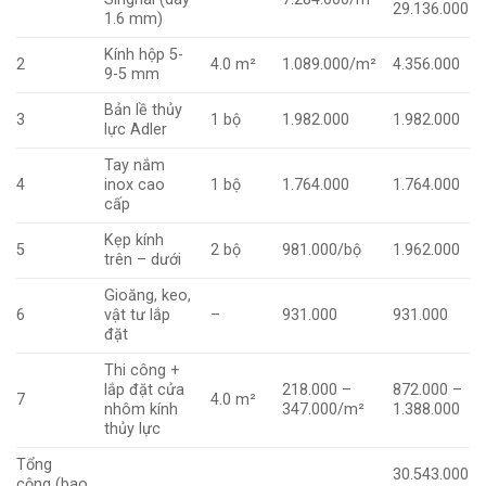
29.136.000
1.6 mm)
Kính hộp 5-
2
4.0 m²
1.089.000/m²
4.356.000
9-5 mm
Bản lề thủy
3
1 bộ
1.982.000
1.982.000
lực Adler
Tay nắm
4
inox cao
1 bộ
1.764.000
1.764.000
cấp
Kẹp kính
5
2 bộ
981.000/bộ
1.962.000
trên – dưới
Gioăng, keo,
6
vật tư lắp
–
931.000
931.000
đặt
Thi công +
lắp đặt cửa
218.000 –
872.000 –
7
4.0 m²
nhôm kính
347.000/m²
1.388.000
thủy lực
Tổng
30.543.000
cộng (bao