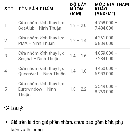
ĐỘ DÀY
MỨC GIÁ THAM
STT
TÊN SẢN PHẨM
NHÔM
KHẢO
(MM)
(VNĐ/M²)
Cửa nhôm kính thủy lực
4.758.000 –
1
1.8 – 2.0
SeaAluk – Ninh Thuận
7.434.000
Cửa nhôm kính thủy lực
4.361.000 –
2
1.2 – 1.4
PMA – Ninh Thuận
6.839.000
Cửa nhôm kính thủy lực
4.659.000 –
3
1.4 – 1.6
Singhal – Ninh Thuận
7.284.000
Cửa nhôm kính thủy lực
4.460.000 –
4
1.4 – 1.6
QueenViet – Ninh Thuận
6.983.000
Cửa nhôm kính thủy lực
5.549.000 –
5
Eurowindow – Ninh
1.8 – 2.2
8.769.000
Thuận
💡 Lưu ý:
Giá trên là đơn giá phần nhôm, chưa bao gồm kính, phụ
kiện và thi công.