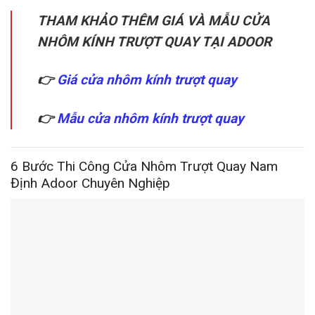
THAM KHẢO THÊM GIÁ VÀ MẪU CỬA
NHÔM KÍNH TRƯỢT QUAY TẠI ADOOR
👉
Giá cửa nhôm kính trượt quay
👉
Mẫu cửa nhôm kính trượt quay
6 Bước Thi Công Cửa Nhôm Trượt Quay Nam
Định Adoor Chuyên Nghiệp