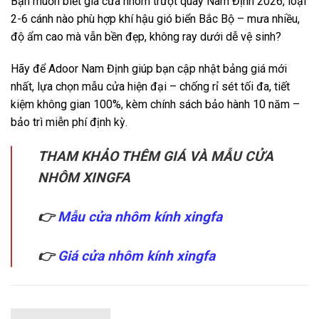
Bạn muốn biết giá cửa nhôm trượt quay Nam Định 2026, loại
2-6 cánh nào phù hợp khí hậu gió biển Bắc Bộ – mưa nhiều,
độ ẩm cao mà vẫn bền đẹp, không ray dưới dễ vệ sinh?
Hãy để Adoor Nam Định giúp bạn cập nhật bảng giá mới
nhất, lựa chọn mẫu cửa hiện đại – chống rỉ sét tối đa, tiết
kiệm không gian 100%, kèm chính sách bảo hành 10 năm –
bảo trì miễn phí định kỳ.
THAM KHẢO THÊM GIÁ VÀ MẪU CỬA
NHÔM XINGFA
👉
Mẫu cửa nhôm kính xingfa
👉
Giá cửa nhôm kính xingfa