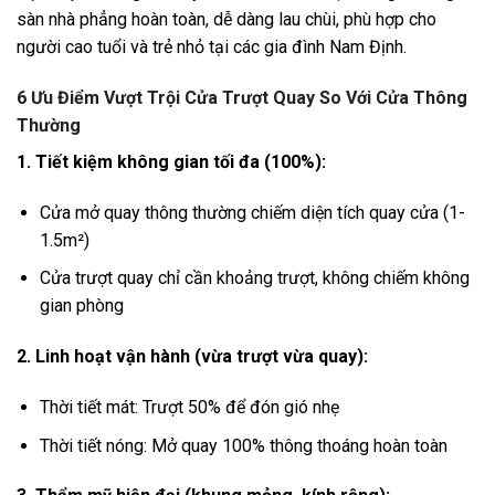
sàn nhà phẳng hoàn toàn, dễ dàng lau chùi, phù hợp cho
người cao tuổi và trẻ nhỏ tại các gia đình Nam Định.
6 Ưu Điểm Vượt Trội Cửa Trượt Quay So Với Cửa Thông
Thường
1. Tiết kiệm không gian tối đa (100%):
Cửa mở quay thông thường chiếm diện tích quay cửa (1-
1.5m²)
Cửa trượt quay chỉ cần khoảng trượt, không chiếm không
gian phòng
2. Linh hoạt vận hành (vừa trượt vừa quay):
Thời tiết mát: Trượt 50% để đón gió nhẹ
Thời tiết nóng: Mở quay 100% thông thoáng hoàn toàn