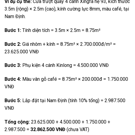
Ví dụ cụ thể:
Cửa trượt quay 4 cánh Xingfa hệ 93, kích thước
3.5m (rộng) × 2.5m (cao), kính cường lực 8mm, màu café, tại
Nam Định.
Bước 1:
Tính diện tích = 3.5m × 2.5m = 8.75m²
Bước 2:
Giá nhôm + kính = 8.75m² × 2.700.000đ/m² =
23.625.000 VNĐ
Bước 3:
Phụ kiện 4 cánh Kinlong = 4.500.000 VNĐ
Bước 4:
Màu vân gỗ café = 8.75m² × 200.000đ = 1.750.000
VNĐ
Bước 5:
Lắp đặt tại Nam Định (tính 10% tổng) = 2.987.500
VNĐ
Tổng cộng:
23.625.000 + 4.500.000 + 1.750.000 +
2.987.500 =
32.862.500 VNĐ
(chưa VAT)