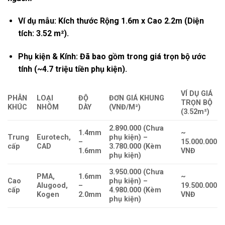
Ví dụ mẫu: Kích thước Rộng 1.6m x Cao 2.2m (Diện
tích: 3.52 m²).
Phụ kiện & Kính: Đã bao gồm trong giá trọn bộ ước
tính (~4.7 triệu tiền phụ kiện).
VÍ DỤ GIÁ
PHÂN
LOẠI
ĐỘ
ĐƠN GIÁ KHUNG
TRỌN BỘ
KHÚC
NHÔM
DÀY
(VNĐ/M²)
(3.52m²)
2.890.000 (Chưa
1.4mm
~
Trung
Eurotech,
phụ kiện) –
–
15.000.000
cấp
CAD
3.780.000 (Kèm
1.6mm
VNĐ
phụ kiện)
3.950.000 (Chưa
PMA,
1.6mm
~
Cao
phụ kiện) –
Alugood,
–
19.500.000
cấp
4.980.000 (Kèm
Kogen
2.0mm
VNĐ
phụ kiện)