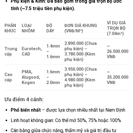
Phụ kiện & Kính: Đã bao gồm trong giá trọn bộ ước
tính (~7.5 triệu tiền phụ kiện).
VÍ DỤ GIÁ
PHÂN
LOẠI
ĐỘ
ĐƠN GIÁ KHUNG
TRỌN BỘ
KHÚC
NHÔM
DÀY
(VNĐ/M²)
(7.04m²)
2.890.000 (Chưa
1.4mm
~
Trung
Eurotech,
phụ kiện) –
–
26.500.000
cấp
CAD
3.780.000 (Kèm
1.6mm
VNĐ
phụ kiện)
3.950.000 (Chưa
PMA,
1.6mm
~
Cao
phụ kiện) –
Alugood,
–
35.200.000
cấp
4.980.000 (Kèm
Kogen
2.0mm
VNĐ
phụ kiện)
Ưu điểm 4 cánh:
Phổ biến nhất
– được lựa chọn nhiều nhất tại Nam Định
Linh hoạt không gian: Có thể mở 50%, 75% hoặc 100%
Cân bằng giữa chức năng, thẩm mỹ và giá trị đầu tư