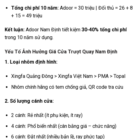
Tổng chi phí 10 năm:
Adoor = 30 triệu | Đối thủ = 26 + 8
+ 15 = 49 triệu
Kết luận:
Adoor Nam Định tiết kiệm
30-40% tổng chi phí
trong 10 năm sử dụng.
Yếu Tố Ảnh Hưởng Giá Cửa Trượt Quay Nam Định
1. Loại nhôm định hình:
Xingfa Quảng Đông > Xingfa Việt Nam > PMA > Topal
Nhôm chính hãng có tem chống giả, QR code tra cứu
2. Số lượng cánh cửa:
2 cánh: Rẻ nhất (ít phụ kiện, ít ray)
4 cánh: Phổ biến nhất (cân bằng giá – chức năng)
6 cánh: Đắt nhất (nhiều bản lề, ray phức tạp)