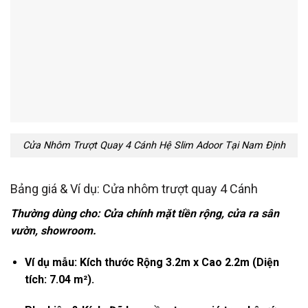
Cửa Nhôm Trượt Quay 4 Cánh Hệ Slim Adoor Tại Nam Định
Bảng giá & Ví dụ: Cửa nhôm trượt quay 4 Cánh
Thường dùng cho: Cửa chính mặt tiền rộng, cửa ra sân
vườn, showroom.
Ví dụ mẫu: Kích thước Rộng 3.2m x Cao 2.2m (Diện
tích: 7.04 m²).