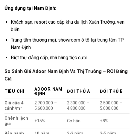
Ứng dụng tại Nam Định:
Khách sạn, resort cao cấp khu du lịch Xuân Trường, ven
biển
Trung tâm thương mại, showroom ô tô tại trung tâm TP
Nam Định
Biệt thự đẳng cấp, nhà hàng tiệc cưới
So Sánh Giá Adoor Nam Định Vs Thị Trường – ROI Đáng
Giá
ADOOR NAM
TIÊU CHÍ
ĐỐI THỦ A
ĐỐI THỦ B
ĐỊNH
Giá cửa 4
2.700.000 –
2.300.000 –
2.500.000 –
cánh/m²
5.600.000
4.800.000
5.000.000
Chênh lệch
+15%
Cơ bản
+8%
giá
Bảo hành
10 năm
2-3 năm
3-5 năm