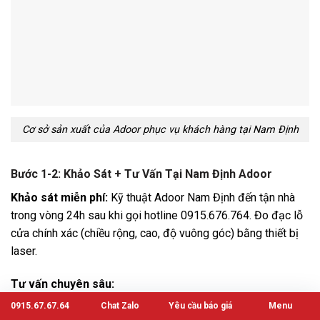
Cơ sở sản xuất của Adoor phục vụ khách hàng tại Nam Định
Bước 1-2: Khảo Sát + Tư Vấn Tại Nam Định Adoor
Khảo sát miễn phí:
Kỹ thuật Adoor Nam Định đến tận nhà
trong vòng 24h sau khi gọi hotline 0915.676.764. Đo đạc lỗ
cửa chính xác (chiều rộng, cao, độ vuông góc) bằng thiết bị
laser.
Tư vấn chuyên sâu:
0915.67.67.64
Chat Zalo
Yêu cầu báo giá
Menu
Đánh giá kết cấu tường: Gạch, beton, tường nhẹ