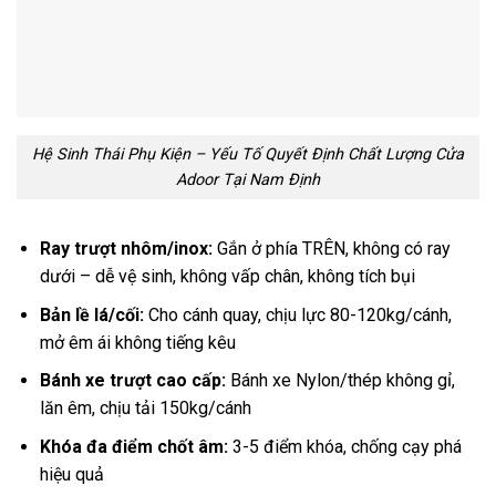
Hệ Sinh Thái Phụ Kiện – Yếu Tố Quyết Định Chất Lượng Cửa
Adoor Tại Nam Định
Ray trượt nhôm/inox:
Gắn ở phía TRÊN, không có ray
dưới – dễ vệ sinh, không vấp chân, không tích bụi
Bản lề lá/cối:
Cho cánh quay, chịu lực 80-120kg/cánh,
mở êm ái không tiếng kêu
Bánh xe trượt cao cấp:
Bánh xe Nylon/thép không gỉ,
lăn êm, chịu tải 150kg/cánh
Khóa đa điểm chốt âm:
3-5 điểm khóa, chống cạy phá
hiệu quả