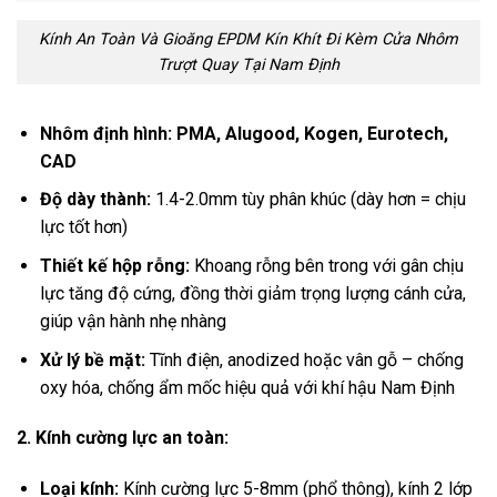
Kính An Toàn Và Gioăng EPDM Kín Khít Đi Kèm Cửa Nhôm
Trượt Quay Tại Nam Định
Nhôm định hình:
PMA, Alugood, Kogen, Eurotech,
CAD
Độ dày thành:
1.4-2.0mm tùy phân khúc (dày hơn = chịu
lực tốt hơn)
Thiết kế hộp rỗng:
Khoang rỗng bên trong với gân chịu
lực tăng độ cứng, đồng thời giảm trọng lượng cánh cửa,
giúp vận hành nhẹ nhàng
Xử lý bề mặt:
Tĩnh điện, anodized hoặc vân gỗ – chống
oxy hóa, chống ẩm mốc hiệu quả với khí hậu Nam Định
2. Kính cường lực an toàn:
Loại kính:
Kính cường lực 5-8mm (phổ thông), kính 2 lớp