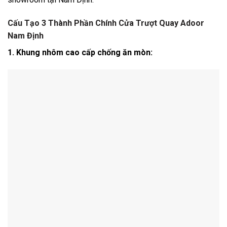
Cấu Tạo 3 Thành Phần Chính Cửa Trượt Quay Adoor
Nam Định
1. Khung nhôm cao cấp chống ăn mòn: