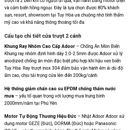
trượt ra 2 bên khi có người đi qua, vận hành bằng motor điện
và cảm biến hồng ngoại. Đây là lựa chọn được 80% khách
sạn, resort, showroom tại Tuy Hòa ưa chuộng nhờ tính thẩm
mỹ cao và khả năng thông thoáng tối đa.
Cấu tạo chi tiết cửa trượt 2 cánh
Khung Ray Nhôm Cao Cấp Adoor
– Chống Ăn Mòn Biển
Khung ray nhôm định hình dày 2.0-2.5mm được Adoor xử lý
anodized chống ăn mòn đặc biệt phù hợp khí hậu ven biển
Tuy Hòa. Ray trượt inox 304 đảm bảo vận hành êm ái dù độ
ẩm cao, chịu tải trọng cửa lên đến 200kg/cánh.
Hệ thống giảm chấn cao su EPDM chống thấm nước
mưa
– yếu tố quan trọng với lượng mưa trung bình
2000mm/năm tại Phú Yên.
Motor Tự Động Thương Hiệu Đức
– Nhật Adoor Adoor sử
dụng motor GEZE (Đức), DORMA (Đức) hoặc Panasonic