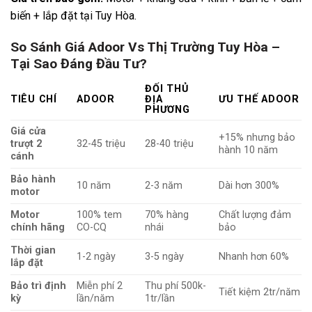
biến + lắp đặt tại Tuy Hòa.
So Sánh Giá Adoor Vs Thị Trường Tuy Hòa –
Tại Sao Đáng Đầu Tư?
ĐỐI THỦ
TIÊU CHÍ
ADOOR
ĐỊA
ƯU THẾ ADOOR
PHƯƠNG
Giá cửa
+15% nhưng bảo
trượt 2
32-45 triệu
28-40 triệu
hành 10 năm
cánh
Bảo hành
10 năm
2-3 năm
Dài hơn 300%
motor
Motor
100% tem
70% hàng
Chất lượng đảm
chính hãng
CO-CQ
nhái
bảo
Thời gian
1-2 ngày
3-5 ngày
Nhanh hơn 60%
lắp đặt
Bảo trì định
Miễn phí 2
Thu phí 500k-
Tiết kiệm 2tr/năm
kỳ
lần/năm
1tr/lần