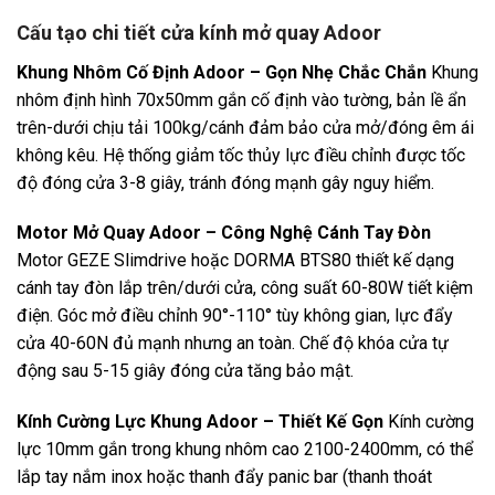
Cấu tạo chi tiết cửa kính mở quay Adoor
Khung Nhôm Cố Định Adoor – Gọn Nhẹ Chắc Chắn
Khung
nhôm định hình 70x50mm gắn cố định vào tường, bản lề ẩn
trên-dưới chịu tải 100kg/cánh đảm bảo cửa mở/đóng êm ái
không kêu. Hệ thống giảm tốc thủy lực điều chỉnh được tốc
độ đóng cửa 3-8 giây, tránh đóng mạnh gây nguy hiểm.
Motor Mở Quay Adoor – Công Nghệ Cánh Tay Đòn
Motor GEZE Slimdrive hoặc DORMA BTS80 thiết kế dạng
cánh tay đòn lắp trên/dưới cửa, công suất 60-80W tiết kiệm
điện. Góc mở điều chỉnh 90°-110° tùy không gian, lực đẩy
cửa 40-60N đủ mạnh nhưng an toàn. Chế độ khóa cửa tự
động sau 5-15 giây đóng cửa tăng bảo mật.
Kính Cường Lực Khung Adoor – Thiết Kế Gọn
Kính cường
lực 10mm gắn trong khung nhôm cao 2100-2400mm, có thể
lắp tay nắm inox hoặc thanh đẩy panic bar (thanh thoát