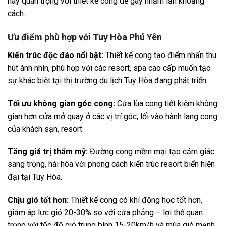
này quan trọng với thiết kế cong dễ gây nhầm lẫn khoảng
cách.
Ưu điểm phù hợp với Tuy Hòa Phú Yên
Kiến trúc độc đáo nổi bật:
Thiết kế cong tạo điểm nhấn thu
hút ánh nhìn, phù hợp với các resort, spa cao cấp muốn tạo
sự khác biệt tại thị trường du lịch Tuy Hòa đang phát triển.
Tối ưu không gian góc cong:
Cửa lùa cong tiết kiệm không
gian hơn cửa mở quay ở các vị trí góc, lối vào hành lang cong
của khách sạn, resort.
Tăng giá trị thẩm mỹ:
Đường cong mềm mại tạo cảm giác
sang trọng, hài hòa với phong cách kiến trúc resort biển hiện
đại tại Tuy Hòa.
Chịu gió tốt hơn:
Thiết kế cong có khí động học tốt hơn,
giảm áp lực gió 20-30% so với cửa phẳng – lợi thế quan
trọng với tốc độ gió trung bình 15-20km/h và mùa gió mạnh