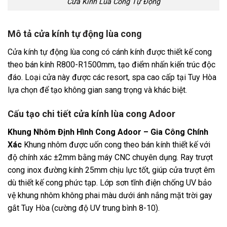
Cửa Kính Lùa Cong Tự Động
Mô tả cửa kính tự động lùa cong
Cửa kính tự động lùa cong có cánh kính được thiết kế cong
theo bán kính R800-R1500mm, tạo điểm nhấn kiến trúc độc
đáo. Loại cửa này được các resort, spa cao cấp tại Tuy Hòa
lựa chọn để tạo không gian sang trọng và khác biệt.
Cấu tạo chi tiết cửa kính lùa cong Adoor
Khung Nhôm Định Hình Cong Adoor – Gia Công Chính
Xác
Khung nhôm được uốn cong theo bán kính thiết kế với
độ chính xác ±2mm bằng máy CNC chuyên dụng. Ray trượt
cong inox đường kính 25mm chịu lực tốt, giúp cửa trượt êm
dù thiết kế cong phức tạp. Lớp sơn tĩnh điện chống UV bảo
vệ khung nhôm không phai màu dưới ánh nắng mặt trời gay
gắt Tuy Hòa (cường độ UV trung bình 8-10).