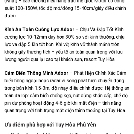
(Nhật) – các thương hiệu hàng đầu thế giới. Motor có công
suất 100-150W, tốc độ mở/đóng 15-40cm/giây điều chỉnh
được.
Kính An Toàn Cường Lực Adoor
– Chịu Va Đập Tốt Kính
cường lực 10-12mm dày hơn 30% so với kính thường, chịu
lực va đập 5 lần tốt hơn. Khi vỡ, kính vỡ thành mảnh tròn
không gây thương tích – yếu tố an toàn quan trọng với lưu
lượng người qua lại cao tại khách sạn, resort Tuy Hòa.
Cảm Biến Thông Minh Adoor
– Phát Hiện Chính Xác Cảm
biến hồng ngoại hoặc radar vi sóng phát hiện chuyển động
trong bán kính 1.5-3m, độ nhạy điều chỉnh được. Hệ thống an
toàn đa lớp: cảm biến chống kẹp, nút dừng khẩn cấp, chế độ
pin dự phòng hoạt động 4-6 giờ khi mất điện – tính năng
quan trọng với tình trạng mất điện thỉnh thoảng tại Tuy Hòa.
Ưu điểm phù hợp với Tuy Hòa Phú Yên