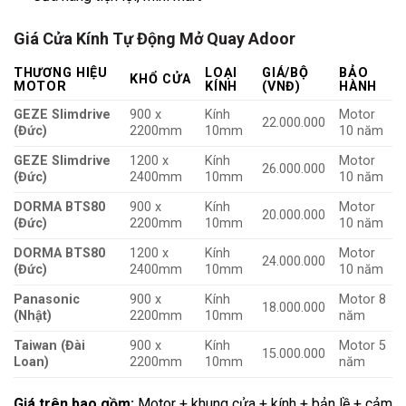
Giá Cửa Kính Tự Động Mở Quay Adoor
THƯƠNG HIỆU
LOẠI
GIÁ/BỘ
BẢO
KHỔ CỬA
MOTOR
KÍNH
(VNĐ)
HÀNH
GEZE Slimdrive
900 x
Kính
Motor
22.000.000
(Đức)
2200mm
10mm
10 năm
GEZE Slimdrive
1200 x
Kính
Motor
26.000.000
(Đức)
2400mm
10mm
10 năm
DORMA BTS80
900 x
Kính
Motor
20.000.000
(Đức)
2200mm
10mm
10 năm
DORMA BTS80
1200 x
Kính
Motor
24.000.000
(Đức)
2400mm
10mm
10 năm
Panasonic
900 x
Kính
Motor 8
18.000.000
(Nhật)
2200mm
10mm
năm
Taiwan (Đài
900 x
Kính
Motor 5
15.000.000
Loan)
2200mm
10mm
năm
Giá trên bao gồm:
Motor + khung cửa + kính + bản lề + cảm