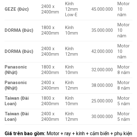
Kính
Motor
2400 x
GEZE (Đức)
12mm
45.000.000
10
2400mm
Low-E
năm
Motor
1800 x
Kính
DORMA (Đức)
35.000.000
10
2400mm
10mm
năm
Motor
2400 x
Kính
DORMA (Đức)
42.000.000
10
2400mm
12mm
năm
Panasonic
1800 x
Kính
Motor
32.000.000
(Nhật)
2400mm
10mm
8 năm
Panasonic
2400 x
Kính
Motor
38.000.000
(Nhật)
2400mm
12mm
8 năm
Taiwan (Đài
1800 x
Kính
Motor
25.000.000
Loan)
2400mm
10mm
5 năm
Taiwan (Đài
2400 x
Kính
Motor
30.000.000
Loan)
2400mm
12mm
5 năm
Giá trên bao gồm:
Motor + ray + kính + cảm biến + phụ kiện