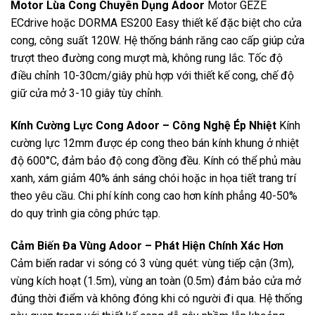
Motor Lùa Cong Chuyên Dụng Adoor
Motor GEZE
ECdrive hoặc DORMA ES200 Easy thiết kế đặc biệt cho cửa
cong, công suất 120W. Hệ thống bánh răng cao cấp giúp cửa
trượt theo đường cong mượt mà, không rung lắc. Tốc độ
điều chỉnh 10-30cm/giây phù hợp với thiết kế cong, chế độ
giữ cửa mở 3-10 giây tùy chỉnh.
Kính Cường Lực Cong Adoor – Công Nghệ Ép Nhiệt
Kính
cường lực 12mm được ép cong theo bán kính khung ở nhiệt
độ 600°C, đảm bảo độ cong đồng đều. Kính có thể phủ màu
xanh, xám giảm 40% ánh sáng chói hoặc in họa tiết trang trí
theo yêu cầu. Chi phí kính cong cao hơn kính phẳng 40-50%
do quy trình gia công phức tạp.
Cảm Biến Đa Vùng Adoor – Phát Hiện Chính Xác Hơn
Cảm biến radar vi sóng có 3 vùng quét: vùng tiếp cận (3m),
vùng kích hoạt (1.5m), vùng an toàn (0.5m) đảm bảo cửa mở
đúng thời điểm và không đóng khi có người đi qua. Hệ thống