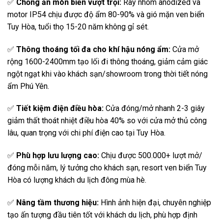
✅
Chống ăn mòn biển vượt trội:
Ray nhôm anodized và
motor IP54 chịu được độ ẩm 80-90% và gió mặn ven biển
Tuy Hòa, tuổi thọ 15-20 năm không gỉ sét.
✅
Thông thoáng tối đa cho khí hậu nóng ẩm:
Cửa mở
rộng 1600-2400mm tạo lối đi thông thoáng, giảm cảm giác
ngột ngạt khi vào khách sạn/showroom trong thời tiết nóng
ẩm Phú Yên.
✅
Tiết kiệm điện điều hòa:
Cửa đóng/mở nhanh 2-3 giây
giảm thất thoát nhiệt điều hòa 40% so với cửa mở thủ công
lâu, quan trọng với chi phí điện cao tại Tuy Hòa.
✅
Phù hợp lưu lượng cao:
Chịu được 500.000+ lượt mở/
đóng mỗi năm, lý tưởng cho khách sạn, resort ven biển Tuy
Hòa có lượng khách du lịch đông mùa hè.
✅
Nâng tầm thương hiệu:
Hình ảnh hiện đại, chuyên nghiệp
tạo ấn tượng đầu tiên tốt với khách du lịch, phù hợp định