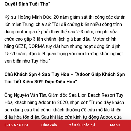
Quyết Định Tuổi Thọ”
Kỹ sư Hoàng Minh Đức, 20 năm giám sát thi công các dự án
lớn miền Trung, chia sẻ: “Tôi đã chứng kiến nhiều công trình
dùng motor giá rẻ phải thay thế sau 2-3 năm, chi phí sửa
chữa cao gấp 3 lần chênh lệch giá ban đầu. Motor chính
hãng GEZE, DORMA tuy đắt hơn nhưng hoạt động ổn định
15-20 năm, đặc biệt quan trọng với môi trường khắc nghiệt
ven biển như Tuy Hòa.”
Chủ Khách Sạn 4 Sao Tuy Hòa – “Adoor Giúp Khách Sạn
Tôi Tiết Kiệm 30% Điện Điều Hòa”
Ông Nguyễn Văn Tân, Giám đốc Sea Lion Beach Resort Tuy
Hòa, khách hàng Adoor từ 2020, nhận xét: “Trước đây khách
sạn dùng cửa thủ công, khách thường để cửa mở lâu khiến
điều hòa tốn điện. Sau khi lắp cửa kính tự động Adoor, cửa
đóng nhanh sau 3 giây, tiết kiệm 30% chi phí điện điều hòa
0915.67.67.64
Chat Zalo
Yêu cầu báo giá
Menu