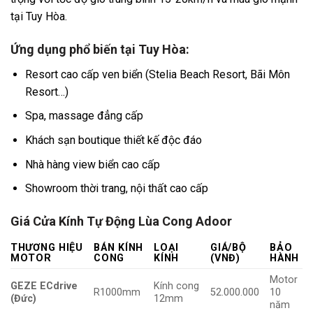
tại Tuy Hòa.
Ứng dụng phổ biến tại Tuy Hòa:
Resort cao cấp ven biển (Stelia Beach Resort, Bãi Môn
Resort…)
Spa, massage đẳng cấp
Khách sạn boutique thiết kế độc đáo
Nhà hàng view biển cao cấp
Showroom thời trang, nội thất cao cấp
Giá Cửa Kính Tự Động Lùa Cong Adoor
THƯƠNG HIỆU
BÁN KÍNH
LOẠI
GIÁ/BỘ
BẢO
MOTOR
CONG
KÍNH
(VNĐ)
HÀNH
Motor
GEZE ECdrive
Kính cong
R1000mm
52.000.000
10
(Đức)
12mm
năm