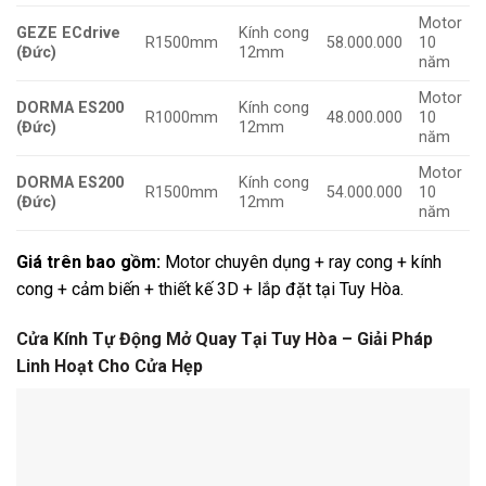
Motor
GEZE ECdrive
Kính cong
R1500mm
58.000.000
10
(Đức)
12mm
năm
Motor
DORMA ES200
Kính cong
R1000mm
48.000.000
10
(Đức)
12mm
năm
Motor
DORMA ES200
Kính cong
R1500mm
54.000.000
10
(Đức)
12mm
năm
Giá trên bao gồm:
Motor chuyên dụng + ray cong + kính
cong + cảm biến + thiết kế 3D + lắp đặt tại Tuy Hòa.
Cửa Kính Tự Động Mở Quay Tại Tuy Hòa – Giải Pháp
Linh Hoạt Cho Cửa Hẹp