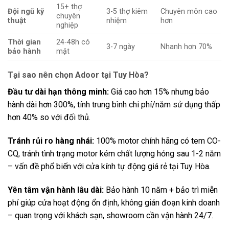
15+ thợ
Đội ngũ kỹ
3-5 thợ kiêm
Chuyên môn cao
chuyên
thuật
nhiệm
hơn
nghiệp
Thời gian
24-48h có
3-7 ngày
Nhanh hơn 70%
bảo hành
mặt
Tại sao nên chọn Adoor tại Tuy Hòa?
Đầu tư dài hạn thông minh:
Giá cao hơn 15% nhưng bảo
hành dài hơn 300%, tính trung bình chi phí/năm sử dụng thấp
hơn 40% so với đối thủ.
Tránh rủi ro hàng nhái:
100% motor chính hãng có tem CO-
CQ, tránh tình trạng motor kém chất lượng hỏng sau 1-2 năm
– vấn đề phổ biến với cửa kính tự động giá rẻ tại Tuy Hòa.
Yên tâm vận hành lâu dài:
Bảo hành 10 năm + bảo trì miễn
phí giúp cửa hoạt động ổn định, không gián đoạn kinh doanh
– quan trọng với khách sạn, showroom cần vận hành 24/7.