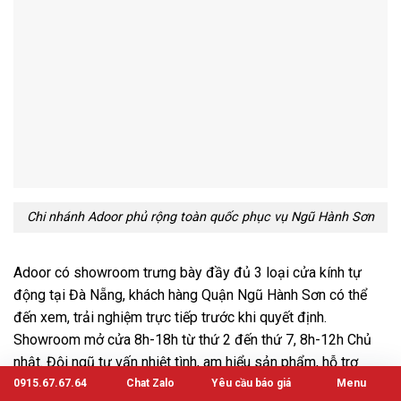
Chi nhánh Adoor phủ rộng toàn quốc phục vụ Ngũ Hành Sơn
Adoor có showroom trưng bày đầy đủ 3 loại cửa kính tự
động tại Đà Nẵng, khách hàng Quận Ngũ Hành Sơn có thể
đến xem, trải nghiệm trực tiếp trước khi quyết định.
Showroom mở cửa 8h-18h từ thứ 2 đến thứ 7, 8h-12h Chủ
nhật. Đội ngũ tư vấn nhiệt tình, am hiểu sản phẩm, hỗ trợ
khách chọn giải pháp phù hợp.
0915.67.67.64
Chat Zalo
Yêu cầu báo giá
Menu