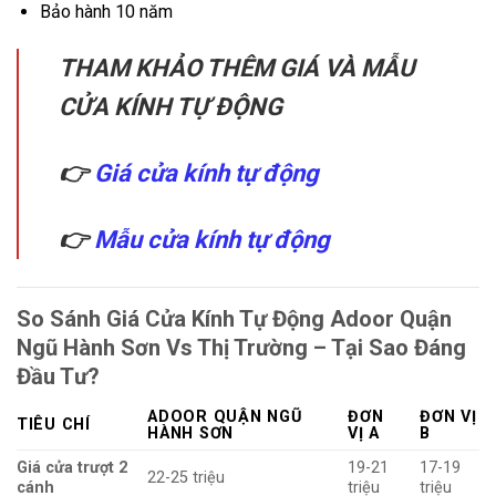
Bảo hành 10 năm
THAM KHẢO THÊM GIÁ VÀ MẪU
CỬA KÍNH TỰ ĐỘNG
👉
Giá cửa kính tự động
👉
Mẫu cửa kính tự động
So Sánh Giá Cửa Kính Tự Động Adoor Quận
Ngũ Hành Sơn Vs Thị Trường – Tại Sao Đáng
Đầu Tư?
ADOOR QUẬN NGŨ
ĐƠN
ĐƠN VỊ
TIÊU CHÍ
HÀNH SƠN
VỊ A
B
Giá cửa trượt 2
19-21
17-19
22-25 triệu
cánh
triệu
triệu