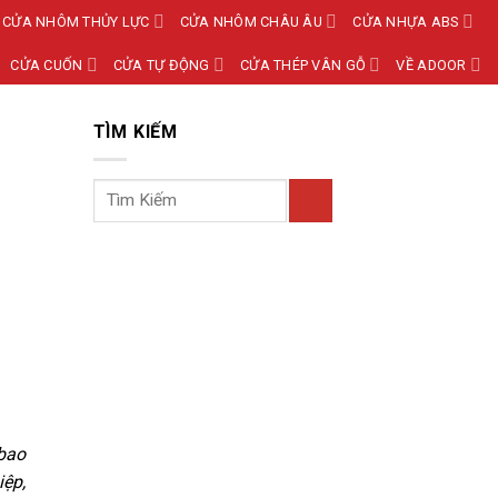
CỬA NHÔM THỦY LỰC
CỬA NHÔM CHÂU ÂU
CỬA NHỰA ABS
CỬA CUỐN
CỬA TỰ ĐỘNG
CỬA THÉP VÂN GỖ
VỀ ADOOR
TÌM KIẾM
 bao
iệp,