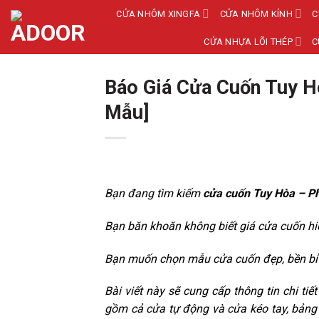
Bỏ
CỬA NHÔM XINGFA
CỬA NHÔM KÍNH
C
qua
CỬA NHỰA LÕI THÉP
C
nội
dung
Báo Giá Cửa Cuốn Tuy H
Mẫu]
Bạn đang tìm kiếm
cửa cuốn Tuy Hòa – P
Bạn băn khoăn không biết giá cửa cuốn hi
Bạn muốn chọn mẫu cửa cuốn đẹp, bền bỉ 
Bài viết này sẽ cung cấp thông tin chi t
gồm cả cửa tự động và cửa kéo tay, bảng 