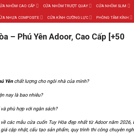
ỬA NHÔM CAO CẤP
CỬA NHÔM TRƯỢT QUAY
CỬA NHÔM SLIM
ỬA NHỰA COMPOSITE
CỬA KÍNH CƯỜNG LỰC
PHÒNG TẮM KÍNH
òa – Phú Yên Adoor, Cao Cấp [+50
hú Yên
chất lượng cho ngôi nhà của mình?
ện nay là bao nhiêu?
và phù hợp với ngân sách?
iết về các mẫu cửa cuốn Tuy Hòa đẹp nhất từ Adoor năm 2026,
giá cập nhật, cấu tạo sản phẩm, quy trình thi công chuyên ngh