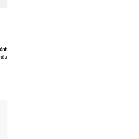
 ánh
 hậu