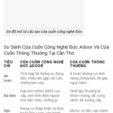
Sơ đồ mô tả cấu tạo cửa cuốn công nghệ Đức
So Sánh Cửa Cuốn Công Nghệ Đức Adoor Và Cửa
Cuốn Thông Thường Tại Cần Thơ
TIÊU
CỬA CUỐN CÔNG NGHỆ
CỬA CUỐN THÔNG
CHÍ
ĐỨC ADOOR
THƯỜNG
Tích hợp hệ thống tự động
Ít hoặc không có tính
An
đảo chiều khi gặp vật cản,
năng chống kẹt, dễ gây
toàn
chống kẹt cửa.
nguy hiểm.
Hợp kim nhôm 6063 cao
Chất liệu thường là
Độ bền
cấp, sơn tĩnh điện ngoài
nhôm mỏng, dễ cong
trời, bền màu, chống gỉ.
vênh, dễ xuống cấp.
Động cơ nhập khẩu từ Đức
Vận
Motor rẻ tiền, vận hành