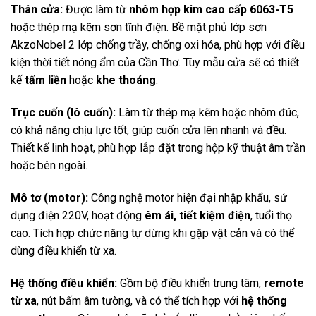
Thân cửa:
Được làm từ
nhôm hợp kim cao cấp 6063-T5
hoặc thép mạ kẽm sơn tĩnh điện. Bề mặt phủ lớp sơn
AkzoNobel 2 lớp chống trầy, chống oxi hóa, phù hợp với điều
kiện thời tiết nóng ẩm của Cần Thơ. Tùy mẫu cửa sẽ có thiết
kế
tấm liền
hoặc
khe thoáng
.
Trục cuốn (lô cuốn):
Làm từ thép mạ kẽm hoặc nhôm đúc,
có khả năng chịu lực tốt, giúp cuốn cửa lên nhanh và đều.
Thiết kế linh hoạt, phù hợp lắp đặt trong hộp kỹ thuật âm trần
hoặc bên ngoài.
Mô tơ (motor):
Công nghệ motor hiện đại nhập khẩu, sử
dụng điện 220V, hoạt động
êm ái, tiết kiệm điện
, tuổi thọ
cao. Tích hợp chức năng tự dừng khi gặp vật cản và có thể
dùng điều khiển từ xa.
Hệ thống điều khiển:
Gồm bộ điều khiển trung tâm,
remote
từ xa
, nút bấm âm tường, và có thể tích hợp với
hệ thống