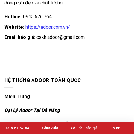
dòng cửa đẹp và chất lượng.
Hotline:
0915.676.764
Website:
https://adoor.com.vn/
Email báo giá:
cskh.adoor@gmail.com
———————–
HỆ THỐNG ADOOR TOÀN QUỐC
Miền Trung
Đại Lý Adoor Tại Đà Nẵng
35 Thái Phiên, Hải Châu, Đà Nẵng
0915.67.67.64
Chat Zalo
Yêu cầu báo giá
Menu