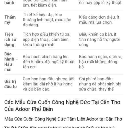
hoặc Đài Loan, vận hành
hành
ồn, hay gặp lỗi kỹ thuật.
êm, tiết kiệm điện.
Thiết kế hiện đại, khe
Thẩm
Kiểu dáng đơn điệu, ít
thoáng linh hoạt, màu sắc
mỹ
mẫu mã lựa chọn.
đa dạng.
Tiện
Tích hợp điều khiển từ xa,
Điều khiển cơ bản, ít
ích sử
app điện thoại, cảm biến,
tính năng hỗ trợ người
dụng
khóa thông minh.
dùng.
Bảo
Bảo hành chính hãng lên
Bảo hành ngắn, dịch vụ
hành –
đến 5 năm, đội ngũ kỹ thuật
hậu mãi không đồng
Hậu
tận nơi.
bộ.
mãi
Cao hơn ban đầu nhưng tiết
Chi phí rẻ ban đầu
Giá trị
kiệm lâu dài nhờ ít hư hỏng
nhưng dễ phát sinh phí
đầu tư
và độ bền cao.
sửa chữa, thay thế.
Các Mẫu Cửa Cuốn Công Nghệ Đức Tại Cần Thơ
Của Adoor Phổ Biến
Mẫu Cửa Cuốn Công Nghệ Đức Tấm Liền Adoor tại Cần Thơ