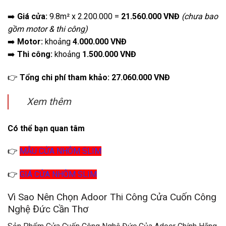
➡️
Giá cửa:
9.8m² x 2.200.000 =
21.560.000 VNĐ
(chưa bao
gồm motor & thi công)
➡️
Motor:
khoảng
4.000.000 VNĐ
➡️
Thi công:
khoảng
1.500.000 VNĐ
👉
Tổng chi phí tham khảo:
27.060.000 VNĐ
Xem thêm
Có thể bạn quan tâm
👉
MẪU CỬA NHÔM SLIM
👉
GIÁ CỬA NHÔM SLIM
Vì Sao Nên Chọn Adoor Thi Công Cửa Cuốn Công
Nghệ Đức Cần Thơ