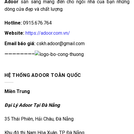
Adoor
sẵn sàng mang đến cho ngôi nhà của bạn những
dòng cửa đẹp và chất lượng.
Hotline:
0915.676.764
Website:
https://adoor.com.vn/
Email báo giá:
cskh.adoor@gmail.com
———————–
HỆ THỐNG ADOOR TOÀN QUỐC
Miền Trung
Đại Lý Adoor Tại Đà Nẵng
35 Thái Phiên, Hải Châu, Đà Nẵng
Khu đô thị Nam Hòa Xuân, TP. Đà Nẵng